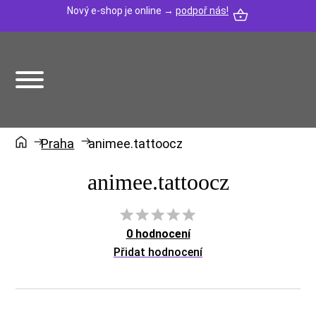
Nový e-shop je online →
podpoř nás!
Praha
animee.tattoocz
animee.tattoocz
0 hodnocení
Přidat hodnocení