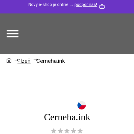
Nový e-shop je online →
podpoř nás!
Plzeň
Cerneha.ink
Cerneha.ink