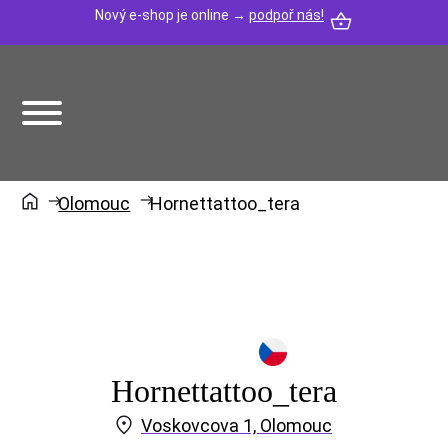
Nový e-shop je online →
podpoř nás!
Olomouc
Hornettattoo_tera
Hornettattoo_tera
Voskovcova 1, Olomouc