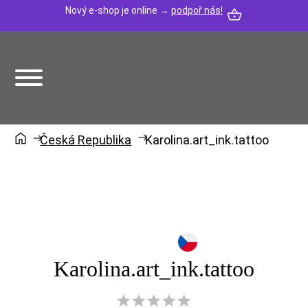
Nový e-shop je online →
podpoř nás!
Česká Republika
Karolina.art_ink.tattoo
Karolina.art_ink.tattoo