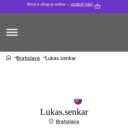
Nový e-shop je online →
podpoř nás!
Bratislava
Lukas.senkar
Lukas.senkar
Bratislava