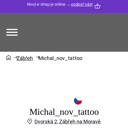
Nový e-shop je online →
podpoř nás!
Zábřeh
Michal_nov_tattoo
Michal_nov_tattoo
Dvorská 2, Zábřeh na Moravě