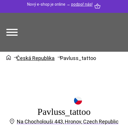
Nový e-shop je online →
podpoř nás!
Česká Republika
Pavluss_tattoo
Pavluss_tattoo
Na Chocholouši 443, Hronov, Czech Republic