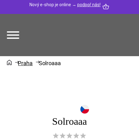
Nový e-shop je online →
podpoř nás!
Praha
Solroaaa
Solroaaa