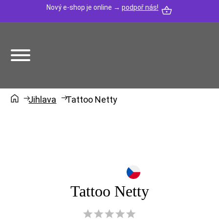
Nový e-shop je online →
podpoř nás!
Jihlava
Tattoo Netty
Tattoo Netty