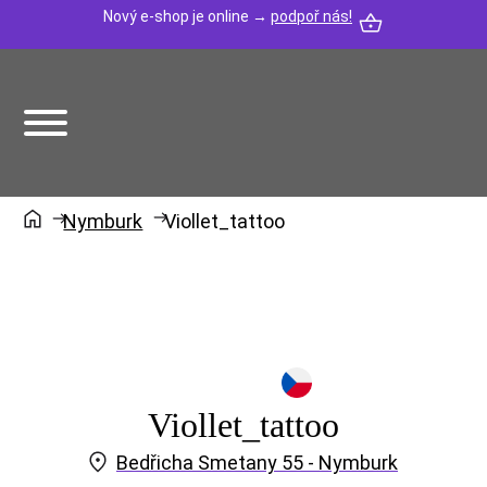
Nový e-shop je online →
podpoř nás!
Nymburk
Viollet_tattoo
Viollet_tattoo
Bedřicha Smetany 55 - Nymburk