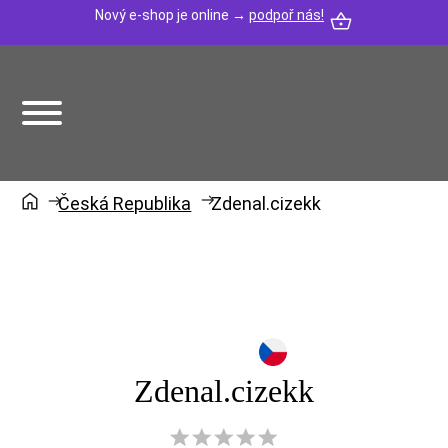
Nový e-shop je online →
podpoř nás!
Česká Republika
Zdenal.cizekk
Zdenal.cizekk