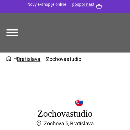
Nový e-shop je online →
podpoř nás!
Bratislava
Zochovastudio
Zochovastudio
Zochova 5, Bratislava