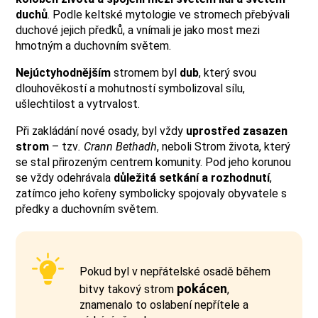
duchů
. Podle keltské mytologie ve stromech přebývali
duchové jejich předků, a vnímali je jako most mezi
hmotným a duchovním světem.
Nejúctyhodnějším
stromem byl
dub
, který svou
dlouhověkostí a mohutností symbolizoval sílu,
ušlechtilost a vytrvalost.
Při zakládání nové osady, byl vždy
uprostřed zasazen
strom
– tzv
. Crann Bethadh
, neboli Strom života, který
se stal přirozeným centrem komunity. Pod jeho korunou
se vždy odehrávala
důležitá setkání a rozhodnutí
,
zatímco jeho kořeny symbolicky spojovaly obyvatele s
předky a duchovním světem.
Pokud byl v nepřátelské osadě během
pokácen
bitvy takový strom
,
znamenalo to oslabení nepřítele a