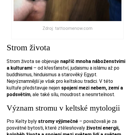
Zdroj: tattoomenow.com
Strom života
Strom života se objevuje
napříč mnoha náboženstvími
a kulturami
– od křesťanství, judaismu a islámu až po
buddhismus, hinduismus a starověký Egypt.
Nejvýznamnější je však pro keltskou tradici. V této
kultuře představuje nejen
spojení mezi nebem, zemí a
podsvětím
, ale také sílu, moudrost a nesmrtelnost.
Význam stromu v keltské mytologii
Pro Kelty byly
stromy výjimečné
– považovali je za
posvátné bytosti, které ztělesňovaly
životní energii,
koloběh života a spojení mezi světem lidí a světem