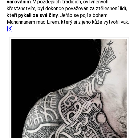
varováním
. V pozdějších tradicích, ovlivněných
křesťanstvím, byl dokonce považován za ztělesnění lidí,
kteří
pykali za své činy
. Jeřáb se pojí s bohem
Manannanem mac Lirem, který si z jeho kůže vytvořil vak.
[3]