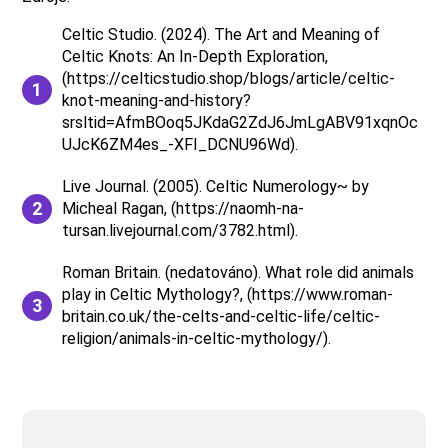
Celtic Studio. (2024). The Art and Meaning of
Celtic Knots: An In-Depth Exploration,
(https://celticstudio.shop/blogs/article/celtic-
knot-meaning-and-history?
srsltid=AfmBOoq5JKdaG2ZdJ6JmLgABV91xqnOc
UJcK6ZM4es_-XFI_DCNU96Wd).
Live Journal. (2005). Celtic Numerology~ by
Micheal Ragan, (https://naomh-na-
tursan.livejournal.com/3782.html).
Roman Britain. (nedatováno). What role did animals
play in Celtic Mythology?, (https://www.roman-
britain.co.uk/the-celts-and-celtic-life/celtic-
religion/animals-in-celtic-mythology/).