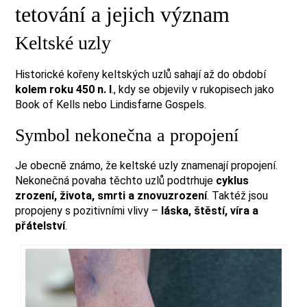
tetování a jejich význam
Keltské uzly
Historické kořeny keltských uzlů sahají až do období
kolem roku 450 n. l
., kdy se objevily v rukopisech jako
Book of Kells nebo Lindisfarne Gospels.
Symbol nekonečna a propojení
Je obecně známo, že keltské uzly znamenají propojení.
Nekonečná povaha těchto uzlů podtrhuje
cyklus
zrození, života, smrti a znovuzrození
. Taktéž jsou
propojeny s pozitivními vlivy –
láska, štěstí, víra a
přátelství
.