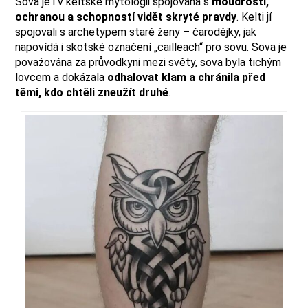
Sova je i v keltské mytologii spojována s
moudrostí,
ochranou a schopností vidět skryté pravdy
. Kelti jí
spojovali s archetypem staré ženy – čarodějky, jak
napovídá i skotské označení „cailleach“ pro sovu. Sova je
považována za průvodkyni mezi světy, sova byla tichým
lovcem a dokázala
odhalovat klam a chránila před
těmi, kdo chtěli zneužít druhé
.