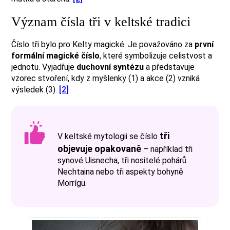
Význam čísla tři v keltské tradici
Číslo tři bylo pro Kelty magické. Je považováno za
první
formální magické číslo
, které symbolizuje celistvost a
jednotu. Vyjadřuje
duchovní syntézu
a představuje
vzorec stvoření, kdy z myšlenky (1) a akce (2) vzniká
výsledek (3).
[2]
tři
V keltské mytologii se číslo
objevuje opakovaně
– například tři
synové Uisnecha, tři nositelé pohárů
Nechtaina nebo tři aspekty bohyně
Morrígu.