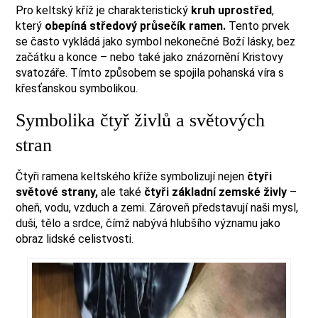
Pro keltský kříž je charakteristický
kruh uprostřed
,
který
obepíná středový průsečík ramen.
Tento prvek
se často vykládá jako symbol nekonečné Boží lásky, bez
začátku a konce – nebo také jako znázornění Kristovy
svatozáře. Tímto způsobem se spojila pohanská víra s
křesťanskou symbolikou.
Symbolika čtyř živlů a světových
stran
Čtyři ramena keltského kříže symbolizují nejen
čtyři
světové strany,
ale také
čtyři základní zemské živly
–
oheň, vodu, vzduch a zemi. Zároveň představují naši mysl,
duši, tělo a srdce, čímž nabývá hlubšího významu jako
obraz lidské celistvosti.