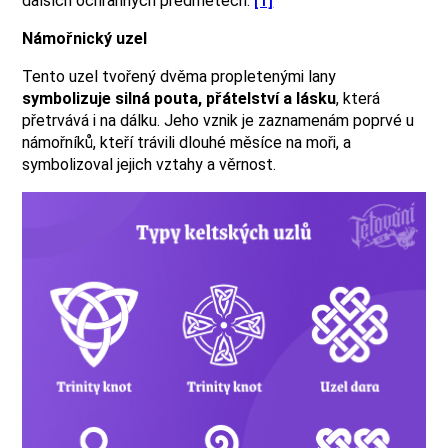
dalších ochranných předmětech.
[1]
Námořnický uzel
Tento uzel tvořený dvěma propletenými lany
symbolizuje silná pouta, přátelství a lásku
, která
přetrvává i na dálku. Jeho vznik je zaznamenám poprvé u
námořníků, kteří trávili dlouhé měsíce na moři, a
symbolizoval jejich vztahy a věrnost.