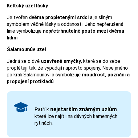
Keltský uzel lásky
Je tvořen
dvěma propletenými srdci
a je silným
symbolem věčné lásky a oddanosti. Jeho nepřerušená
linie symbolizuje
nepřetrhnutelné pouto mezi dvěma
lidmi
.
Šalamounův uzel
Jedná se o dvě
uzavřené smyčky
, které se do sebe
proplétají tak, že vypadají naprosto spojeny. Nese jméno
po králi Šalamounovi a symbolizuje
moudrost, poznání a
propojení protikladů
.
nejstarším známým uzlům
Patří k
,
které lze najít i na dávných kamenných
rytinách.