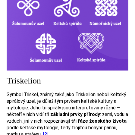
Triskelion
Symbol Triskel, známý také jako Triskelion neboli keltský
spirálový uzel, je důležitým prvkem keltské kultury a
mytologie. Jeho tři spirály jsou interpretovány různě –
někteří v nich vidí tři
základní prvky přírody
: zemi, vodu a
vzduch, jiní v nich rozpoznávají
tři fáze ženského života
podle keltské mytologie, tedy trojitou bohyni: pannu,
matku a stařenu.
[2]