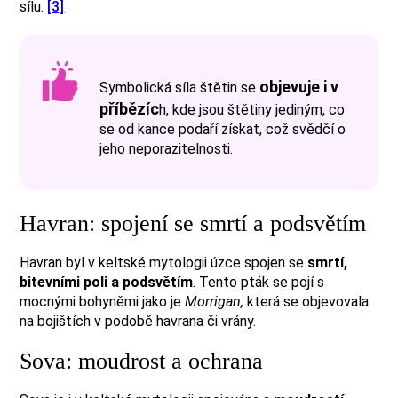
sílu.
[3]
objevuje i v
Symbolická síla štětin se
příbězíc
h, kde jsou štětiny jediným, co
se od kance podaří získat, což svědčí o
jeho neporazitelnosti.
Havran: spojení se smrtí a podsvětím
Havran byl v keltské mytologii úzce spojen se
smrtí,
bitevními poli a podsvětím
. Tento pták se pojí s
mocnými bohyněmi jako je
Morrigan,
která se objevovala
na bojištích v podobě havrana či vrány.
Sova: moudrost a ochrana