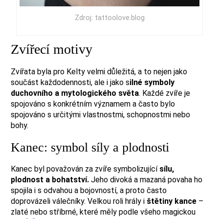
Zdroj: tattoolove.blog
Zvířecí motivy
Zvířata byla pro Kelty velmi důležitá, a to nejen jako
součást každodennosti, ale i jako s
ilné symboly
duchovního a mytologického světa
. Každé zvíře je
spojováno s konkrétním významem a často bylo
spojováno s určitými vlastnostmi, schopnostmi nebo
bohy.
Kanec: symbol síly a plodnosti
Kanec byl považován za zvíře symbolizující
sílu,
plodnost a bohatství.
Jeho divoká a mazaná povaha ho
spojila i s odvahou a bojovností, a proto často
doprovázeli válečníky. Velkou roli hrály i
štětiny kance
–
zlaté nebo stříbrné, které měly podle všeho magickou