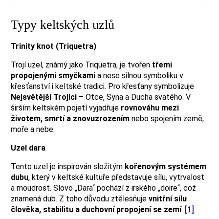
Typy keltských uzlů
Trinity knot (Triquetra)
Trojí uzel, známý jako Triquetra, je tvořen
třemi
propojenými smyčkami
a nese silnou symboliku v
křesťanství i keltské tradici. Pro křesťany symbolizuje
Nejsvětější Trojici
– Otce, Syna a Ducha svatého. V
širším keltském pojetí vyjadřuje
rovnováhu mezi
životem, smrtí a znovuzrozením
nebo spojením země,
moře a nebe.
Uzel dara
Tento uzel je inspirován složitým
kořenovým systémem
dubu
, který v keltské kultuře představuje sílu, vytrvalost
a moudrost. Slovo „Dara“ pochází z irského „doire“, což
znamená dub. Z toho důvodu ztělesňuje
vnitřní sílu
člověka, stabilitu a duchovní propojení se zemí
.
[1]