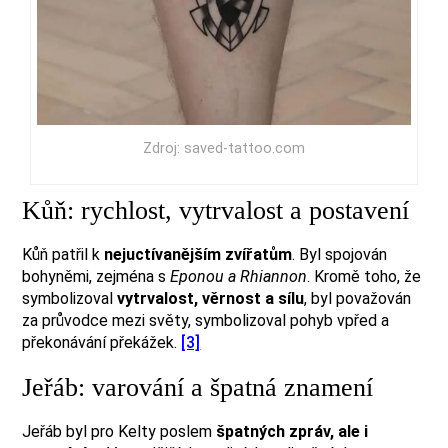
Zdroj: saved-tattoo.com
Kůň: rychlost, vytrvalost a postavení
Kůň patřil k
nejuctívanějším zvířatům
. Byl spojován
bohyněmi, zejména s
Eponou a Rhiannon
. Kromě toho, že
symbolizoval
vytrvalost, věrnost a sílu
, byl považován
za průvodce mezi světy, symbolizoval pohyb vpřed a
překonávání překážek.
[3]
Jeřáb: varování a špatná znamení
Jeřáb byl pro Kelty poslem
špatných zpráv, ale i