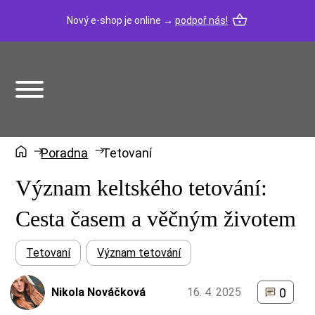
Nový e-shop je online →
podpoř nás!
Poradna
Tetovaní
Význam keltského tetování:
Cesta časem a věčným životem
Tetovaní
Význam tetování
Nikola Nováčková
16. 4. 2025
0