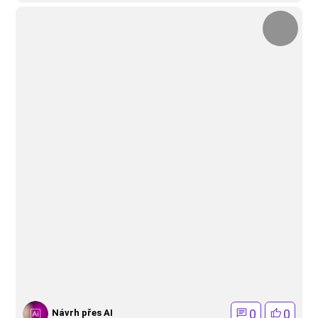
0
0
Návrh přes AI