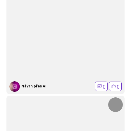
0
0
Návrh přes AI