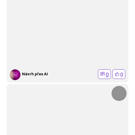
0
0
Návrh přes AI