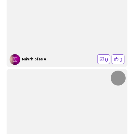
0
0
Návrh přes AI