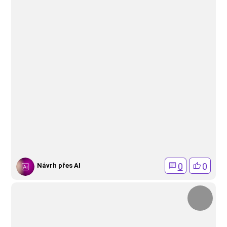
0
0
Návrh přes AI