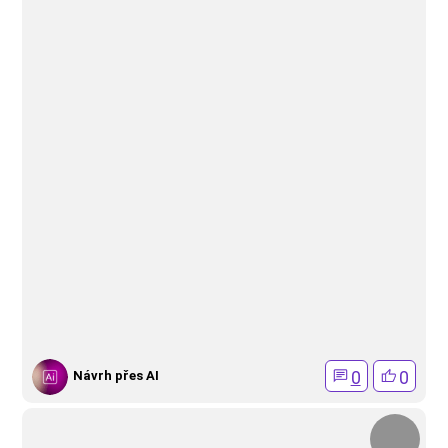
0
0
Návrh přes AI