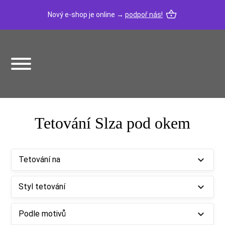
Nový e-shop je online →
podpoř nás!
Tetování Slza pod okem
Tetování na
Styl tetování
Podle motivů