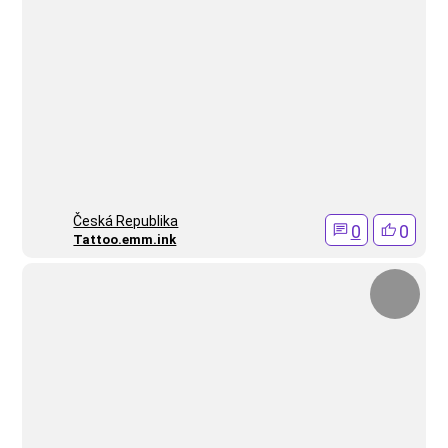
Česká Republika
0
0
Tattoo.emm.ink