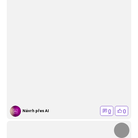
0
0
Návrh přes AI