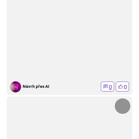
0
0
Návrh přes AI