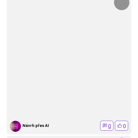
0
0
Návrh přes AI