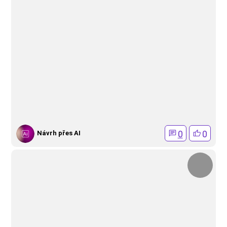
0
0
Návrh přes AI