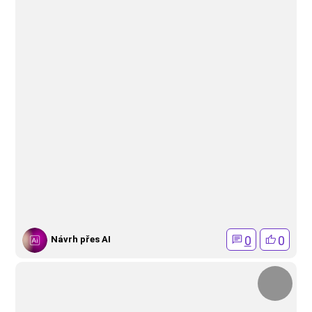
0
0
Návrh přes AI