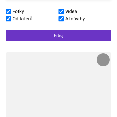
Fotky
Videa
Od tatérů
AI návrhy