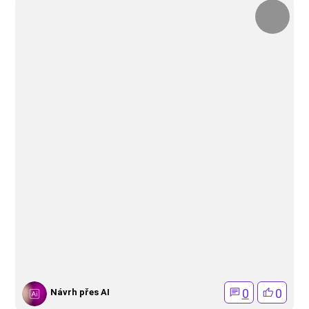
0
0
Návrh přes AI