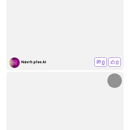
0
0
Návrh přes AI