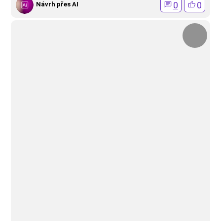
0
0
Návrh přes AI