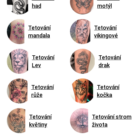
had
motýl
Tetování
Tetování
mandala
vikingové
Tetování
Tetování
Lev
drak
Tetování
Tetování
růže
kočka
Tetování
Tetování strom
květiny
života