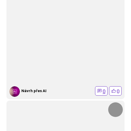
0
0
Návrh přes AI