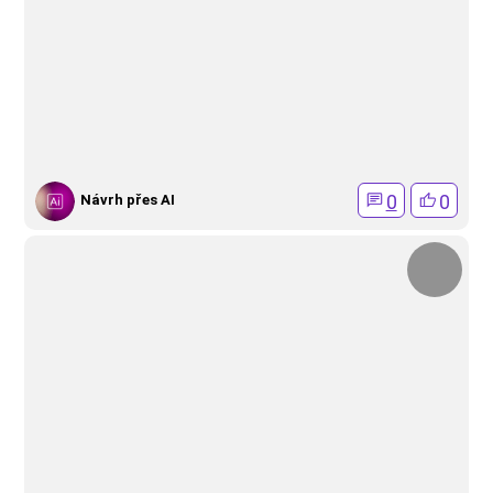
0
0
Návrh přes AI