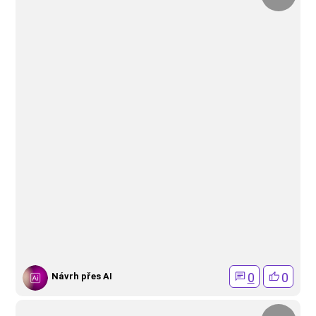
0
0
Návrh přes AI