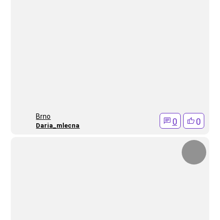
Brno
0
0
Daria_mlecna