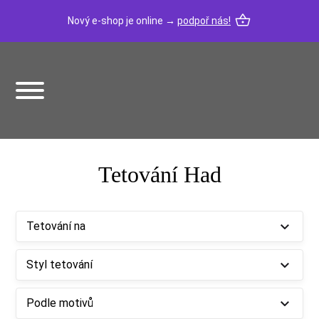
Nový e-shop je online →
podpoř nás!
Tetování Had
Tetování na
Styl tetování
Podle motivů