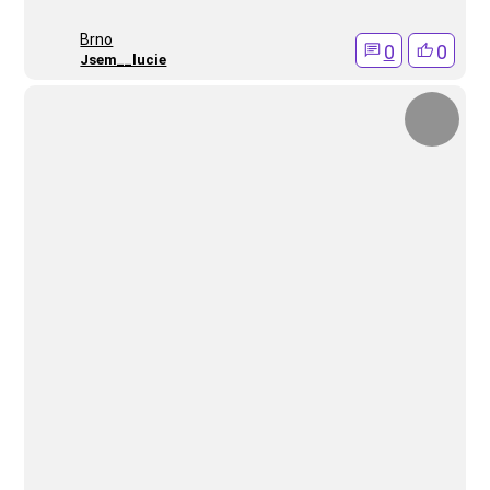
Brno
0
0
Jsem__lucie