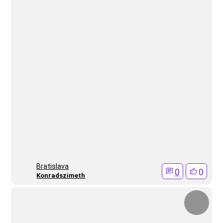
Bratislava
0
0
Konradszimeth