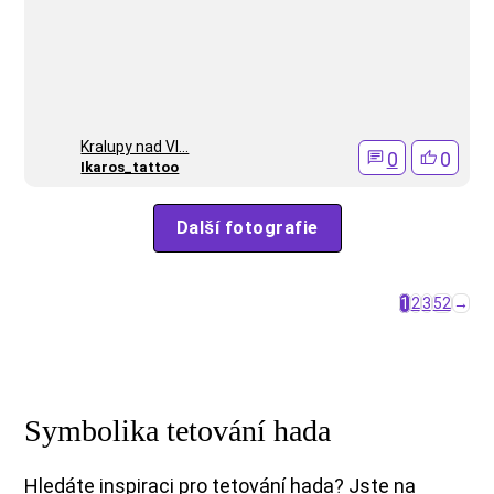
Kralupy nad Vl...
0
0
Ikaros_tattoo
Další fotografie
1
2
3
52
→
Symbolika tetování hada
Hledáte inspiraci pro tetování hada? Jste na