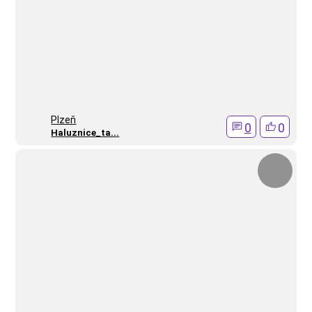
Plzeň
0
0
Haluznice_ta...