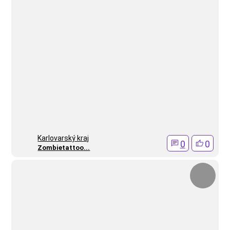
Karlovarský kraj
0
0
Zombietattoo...