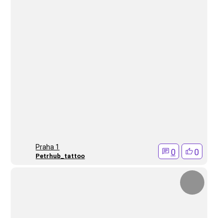
Praha 1
0
0
Petrhub_tattoo