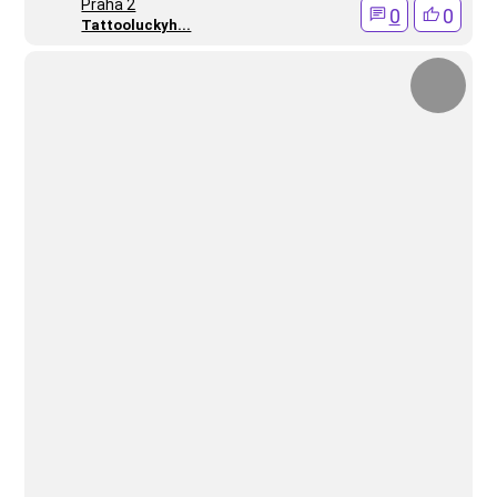
Praha 2
0
0
Tattooluckyh...