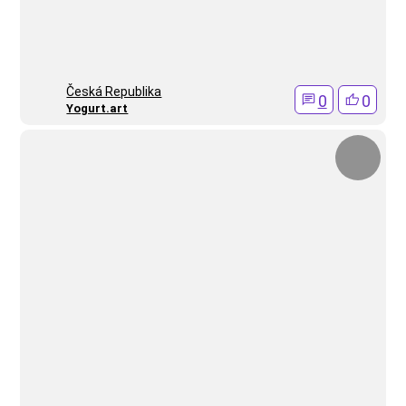
Česká Republika
0
0
Yogurt.art