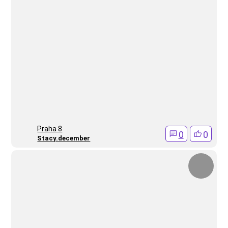
Praha 8
0
0
Stacy.december