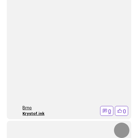
Brno
0
0
Krystof.ink