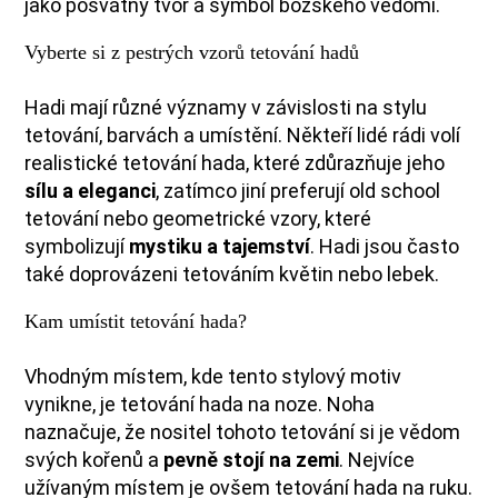
jako posvátný tvor a symbol božského vědomí.
Vyberte si z pestrých vzorů tetování hadů
Hadi mají různé významy v závislosti na stylu
tetování, barvách a umístění. Někteří lidé rádi volí
realistické tetování hada, které zdůrazňuje jeho
sílu a eleganci
, zatímco jiní preferují old school
tetování nebo geometrické vzory, které
symbolizují
mystiku a tajemství
. Hadi jsou často
také doprovázeni tetováním květin nebo lebek.
Kam umístit tetování hada?
Vhodným místem, kde tento stylový motiv
vynikne, je tetování hada na noze. Noha
naznačuje, že nositel tohoto tetování si je vědom
svých kořenů a
pevně stojí na zemi
. Nejvíce
užívaným místem je ovšem tetování hada na ruku.