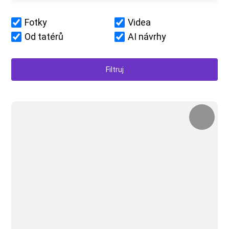
Fotky
Videa
Od tatérů
AI návrhy