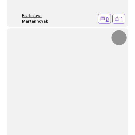
Bratislava
0
1
Martannovak