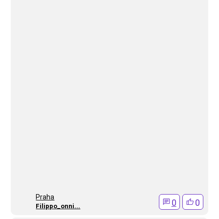
Praha
0
0
Filippo_onni...