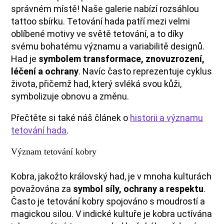
správném místě! Naše galerie nabízí rozsáhlou
tattoo sbírku. Tetování hada patří mezi velmi
oblíbené motivy ve světě tetování, a to díky
svému bohatému významu a variabilitě designů.
Had je
symbolem transformace, znovuzrození,
léčení a ochrany
. Navíc často reprezentuje cyklus
života, přičemž had, který svléká svou kůži,
symbolizuje obnovu a změnu.
Přečtěte si také náš článek o
historii a významu
tetování hada
.
Význam tetování kobry
Kobra, jakožto královský had, je v mnoha kulturách
považována za
symbol síly, ochrany a respektu
.
Často je tetování kobry spojováno s moudrostí a
magickou silou. V indické kultuře je kobra uctívána