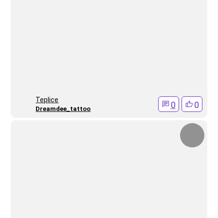
Teplice
0
0
Dreamdee_tattoo