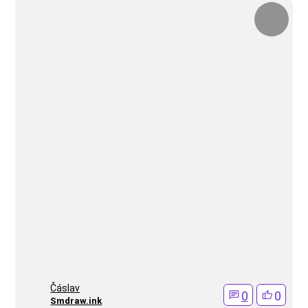
Čáslav
0
0
Smdraw.ink