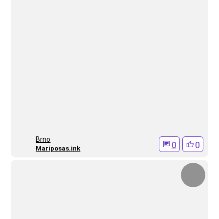
Brno
0
0
Mariposas.ink