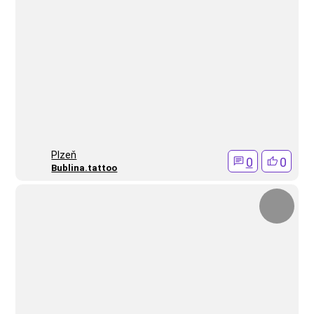
Plzeň
0
0
Bublina.tattoo