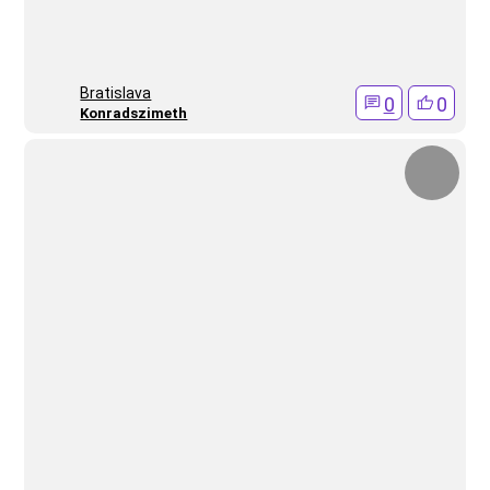
Bratislava
0
0
Konradszimeth