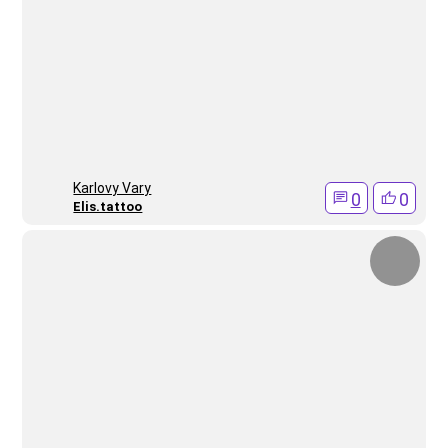
Karlovy Vary
0
0
Elis.tattoo