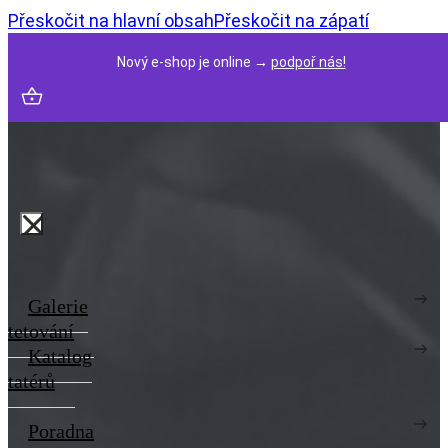
Přeskočit na hlavní obsah
Přeskočit na zápatí
Nový e-shop je online →
podpoř nás!
Galerie
tetování
Katalog
tatérů
Poradna