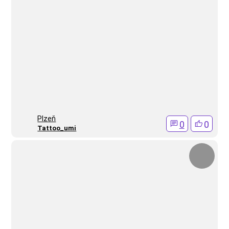
Plzeň
0
0
Tattoo_umi