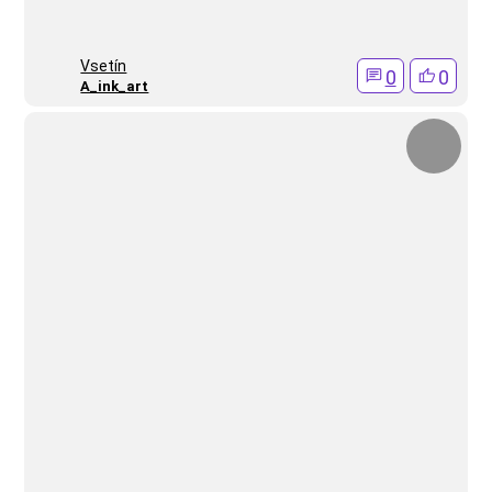
Vsetín
0
0
A_ink_art