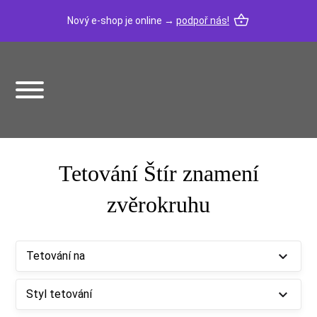
Nový e-shop je online →
podpoř nás!
Tetování Štír znamení
zvěrokruhu
Tetování na
Styl tetování