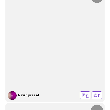
0
0
Návrh přes AI