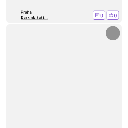
Praha
0
0
Darkink_tatt...