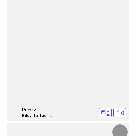
Prešov
0
0
Eddy_tattoo_...