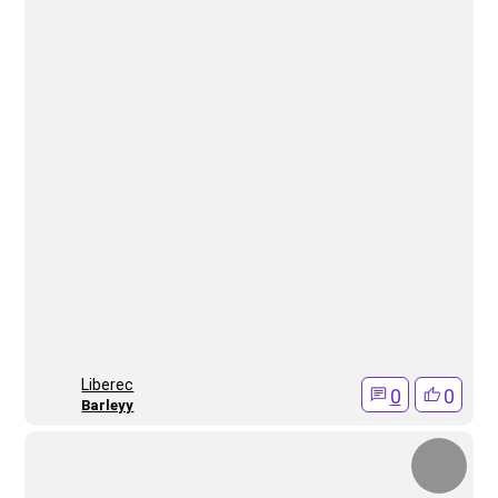
Liberec
0
0
Barleyy