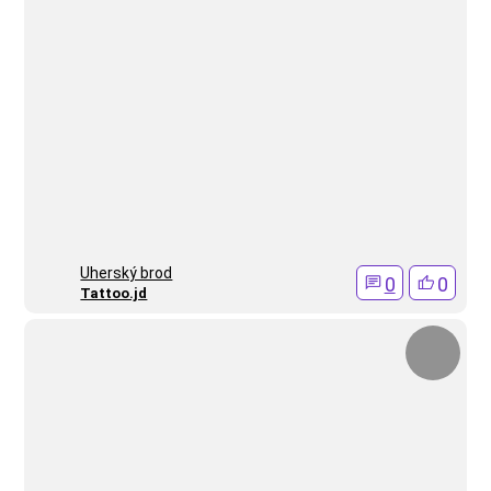
Uherský brod
0
0
Tattoo.jd