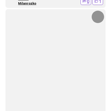
0
1
Milanrozko