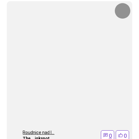
Roudnice nad l...
0
0
The__inkspot_