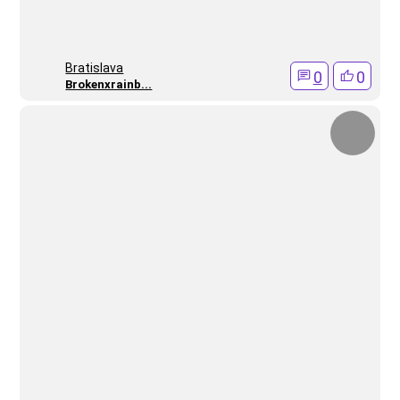
Bratislava
0
0
Brokenxrainb...