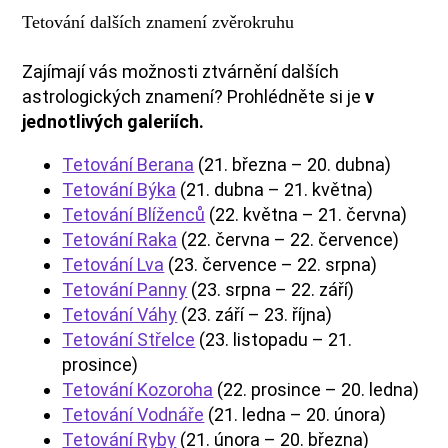
Tetování dalších znamení zvěrokruhu
Zajímají vás možnosti ztvárnění dalších
astrologických znamení? Prohlédněte si je
v
jednotlivých galeriích.
Tetování Berana
(21. března – 20. dubna)
Tetování Býka
(21. dubna – 21. května)
Tetování Blíženců
(22. května – 21. června)
Tetování Raka
(22. června – 22. července)
Tetování Lva
(23. července – 22. srpna)
Tetování Panny
(23. srpna – 22. září)
Tetování Váhy
(23. září – 23. října)
Tetování Střelce
(23. listopadu – 21.
prosince)
Tetování Kozoroha
(22. prosince – 20. ledna)
Tetování Vodnáře
(21. ledna – 20. února)
Tetování Ryby
(21. února – 20. března)