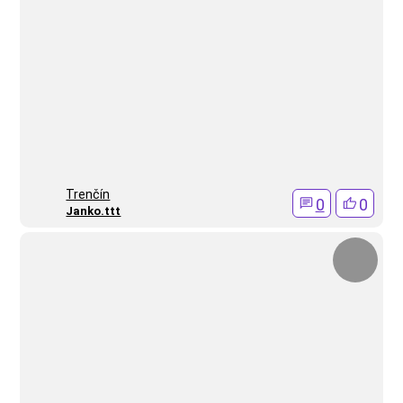
Trenčín
0
0
Janko.ttt