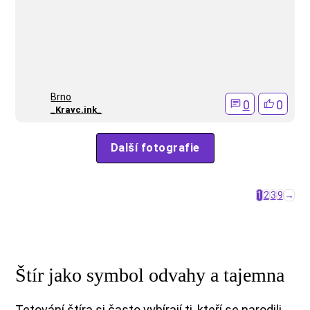
Brno
0
0
_Kravc.ink_
Další fotografie
1
2
3
9
→
Štír jako symbol odvahy a tajemna
Tetování štíra si často vybírají ti, kteří se narodili