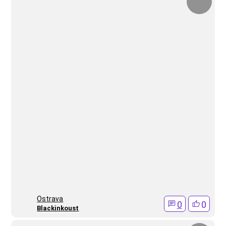
Ostrava
0
0
Blackinkoust