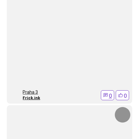
Praha 3
0
0
Frick.ink