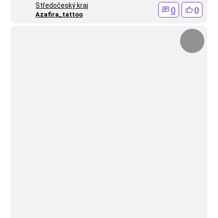
Středočeský kraj
0
0
Azafira_tattoo