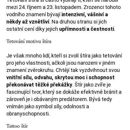
mezi 24. říjnem a 23. listopadem. Zrozenci tohoto
vodního znamení bývají
intenzivní, vášniví a
někdy až vznětliví
. Na druhou stranu si jich
ostatní cení díky jejich
upřímnosti a čestnosti
.
Tetování motivu štíra
Je však mnoho lidí, kteří si zvolí štíra jako tetování
pro jeho vlastnosti, ačkoli jsou narozeni v jiném
znamení zvěrokruhu. Chtějí tak vyzdvihnout svou
vnitřní sílu, odvahu, skrytou moc i schopnost
překonávat těžké překážky
.
Štír jako zvíře je
fascinující tvor, který se dokáže efektivně bránit a
zároveň je i obávaným predátorem. Bývá tedy
vnímán jako symbol síly, odolnosti a
obranyschopnosti.
Tattoo štír