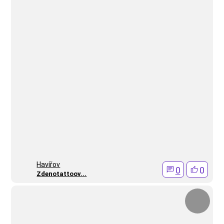
Havířov
0
0
Zdenotattoov...