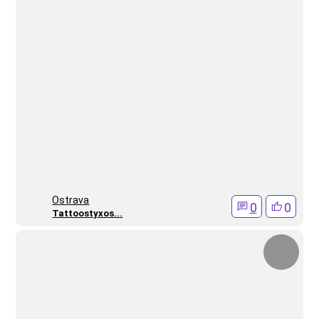
Ostrava
0
0
Tattoostyxos...