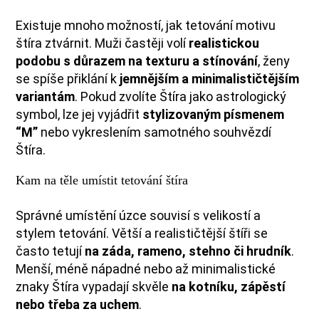
Existuje mnoho možností, jak tetování motivu
štíra ztvárnit. Muži častěji volí
realistickou
podobu s důrazem na texturu a stínování
, ženy
se spíše přiklání k
jemnějším a minimalističtějším
variantám
. Pokud zvolíte Štíra jako astrologický
symbol, lze jej vyjádřit
stylizovaným písmenem
“M”
nebo vykreslením samotného souhvězdí
Štíra.
Kam na těle umístit tetování štíra
Správné umístění úzce souvisí s velikostí a
stylem tetování. Větší a realističtější štíři se
často tetují
na záda, rameno, stehno či hrudník
.
Menší, méně nápadné nebo až minimalistické
znaky Štíra vypadají skvěle
na kotníku, zápěstí
nebo třeba za uchem
.