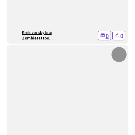
Karlovarský kraj
0
0
Zombietattoo...