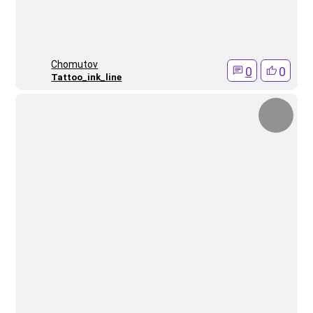
Chomutov
0
0
Tattoo_ink_line