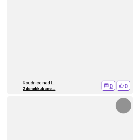
Roudnice nad l...
0
0
Zdenekkubane...