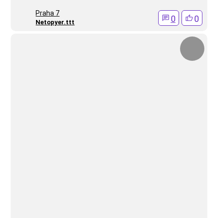
Praha 7
0
0
Netopyer.ttt