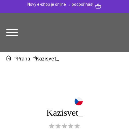
Nový e-shop je online →
podpoř nás!
Praha
Kazisvet_
Kazisvet_