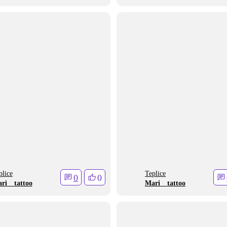
plice
Teplice
0
0
ri__tattoo
Mari__tattoo