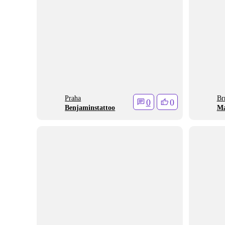
Praha
Br
0
0
Benjaminstattoo
Ma