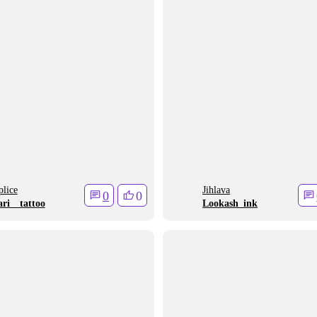
plice
Jihlava
0
0
ri__tattoo
Lookash_ink