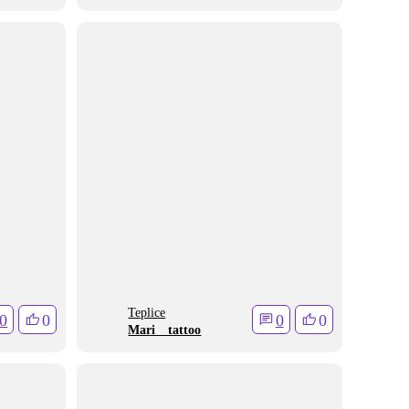
Teplice
0
0
0
0
Mari__tattoo