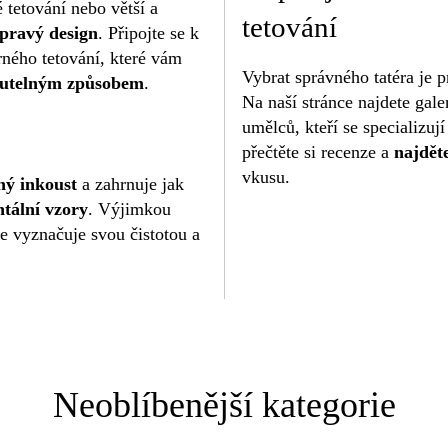
 tetování nebo větší a
tetování
 pravý design
. Připojte se k
rného tetování, které vám
Vybrat správného tatéra je
nutelným způsobem
.
Na naší stránce najdete galer
umělců, kteří se specializují
přečtěte si recenze a
najděte
vkusu.
ný inkoust
a zahrnuje jak
tální vzory
. Výjimkou
se vyznačuje svou čistotou a
Neoblíbenější kategorie