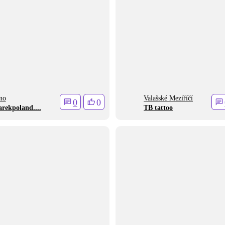
no
Valašské Meziříčí
0
0
rekpoland....
TB tattoo