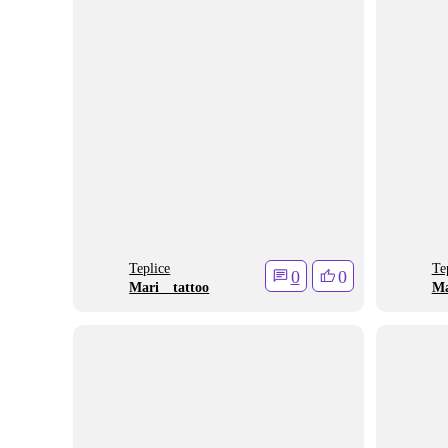
Teplice
Te
0
0
Mari__tattoo
Ma