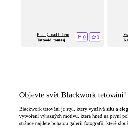
Brandýs nad Labem
Vs
0
0
Tattooid_tomasj
Ka
Objevte svět Blackwork tetování!
Blackwork tetování je styl, který využívá
sílu a el
vytvoření výrazných motivů, které hned na první p
stránce najdete bohatou galerii fotografií, které slou