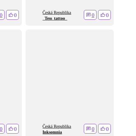
Česká Republika
0
0
0
0
_Tess_tattoo_
Česká Republika
0
0
0
0
Inksomnia