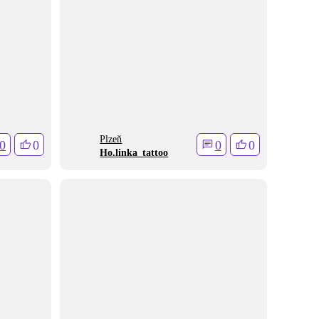
Plzeň
0
0
0
0
Ho.linka_tattoo