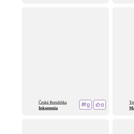
Česká Republika
Te
0
0
Inksomnia
Ma