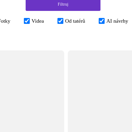
Fotky
Videa
Od tatérů
AI návrhy