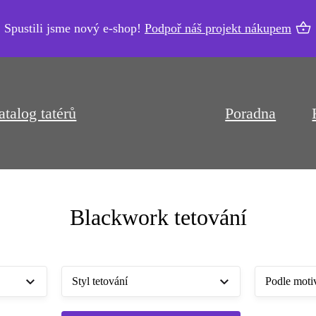
Spustili jsme nový e-shop!
Podpoř náš projekt nákupem
atalog tatérů
Poradna
Blackwork tetování
Styl tetování
Podle moti