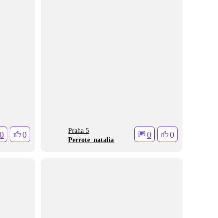
Praha 5
0
0
0
0
Perrote_natalia