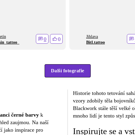
etín
Jihlava
0
0
in_tattoo_
Bitl.tattoo
Další fotografie
Historie tohoto tetování sa
vzory zdobily těla bojovní
Blackwork stále těší velké o
eganci černé barvy
k
mnoho lidí je tento styl způ
ohled zaujmou. Na naší
Inspirujte se a v
ží jako inspirace pro