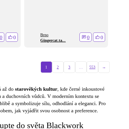
Brno
0
0
0
0
Gingercat.ta...
1
2
3
…
553
→
há až do
starověkých kultur
, kde černé inkoustové
ků a duchovních vůdců. V moderním kontextu se
blibě a symbolizuje sílu, odhodlání a eleganci. Pro
sobem, jak vyjádřit svou osobnost a preference.
stupte do světa Blackwork