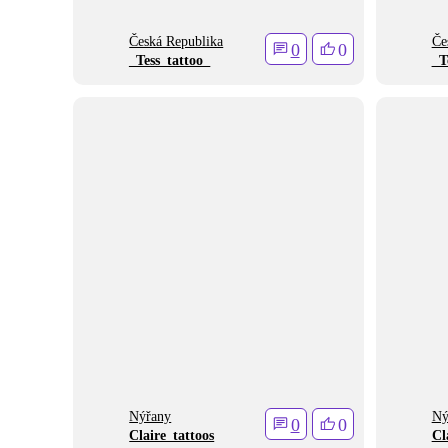
Česká Republika
Če
0
0
_Tess_tattoo_
_T
Nýřany
Ný
0
0
Claire_tattoos
Cl