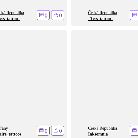
ská Republika
Česká Republika
0
0
ess_tattoo_
_Tess_tattoo_
řany
Česká Republika
0
0
aire_tattoos
Inksomnia