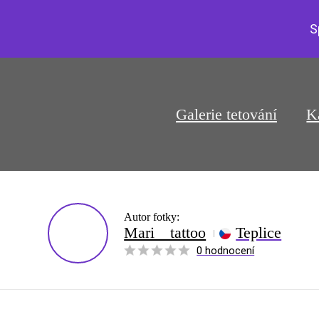
S
Galerie tetování
K
Autor fotky:
Mari__tattoo
Teplice
0 hodnocení