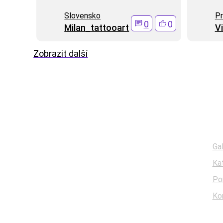
Slovensko
Pr
0
0
Milan_tattooart
Vi
Zobrazit další
Menu
Gal
Ka
Po
Ko