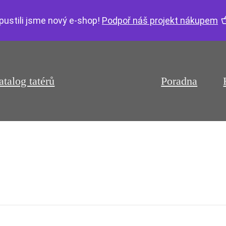
pustili jsme nový e-shop!
Podpoř náš projekt nákupem
atalog tatérů
Poradna