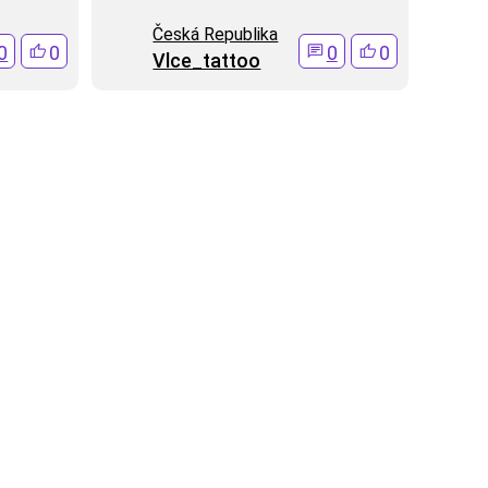
Česká Republika
0
0
0
0
Vlce_tattoo
Kontakt
+420 604 348 518
Po-Pá: 8-16 hod
info@tetovani.cz
Po-Pá: 8-16 hod