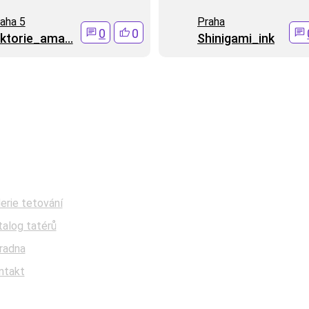
aha 5
Praha
0
0
ktorie_ama...
Shinigami_ink
Sledujte nás
Facebook
erie tetování
talog tatérů
Instagram
radna
Tik Tok
ntakt