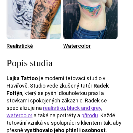
Realistické
Watercolor
Popis studia
Lajka Tattoo
je moderní tetovací studio v
Havířově. Studio vede zkušený tatér
Radek
Foltýn
, který se pyšní dlouholetou praxí a
stovkami spokojených zákaznic.
Radek se
specializuje na
realistiku
,
black and grey
,
watercolor
a také na portréty a
přírodu
. Každé
tetování vzniká ve spolupráci s klientem tak, aby
přesně
vystihovalo jeho přání i osobnost
.