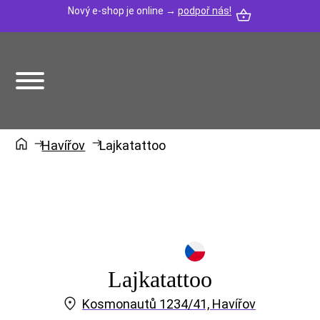
Nový e-shop je online →
podpoř nás!
Havířov
Lajkatattoo
Lajkatattoo
Kosmonautů 1234/41, Havířov