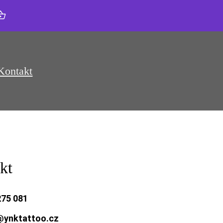
Kontakt
kt
275 081
@ynktattoo.cz