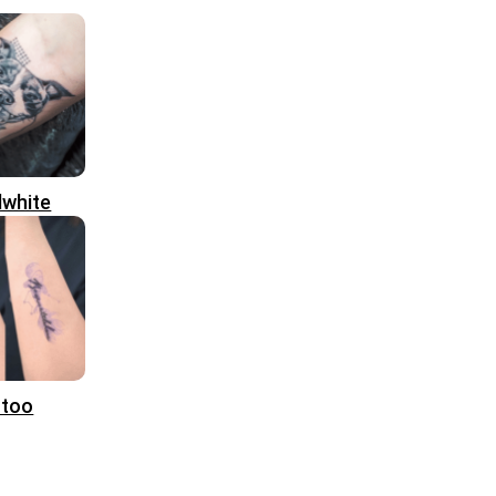
dwhite
ttoo