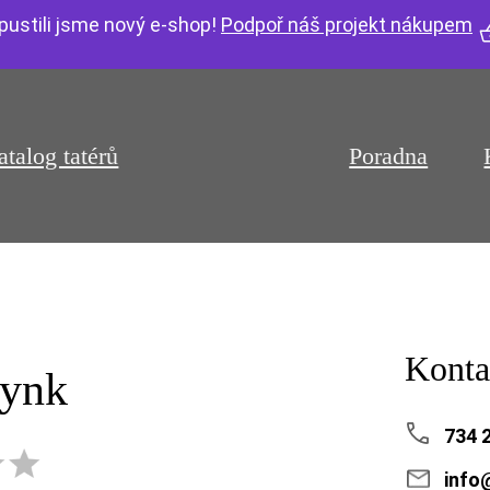
pustili jsme nový e-shop!
Podpoř náš projekt nákupem
atalog tatérů
Poradna
Konta
.ynk
734 
info