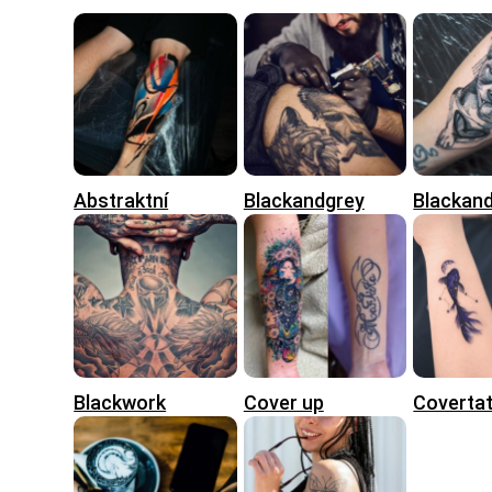
Abstraktní
Blackandgrey
Blackan
Blackwork
Cover up
Coverta