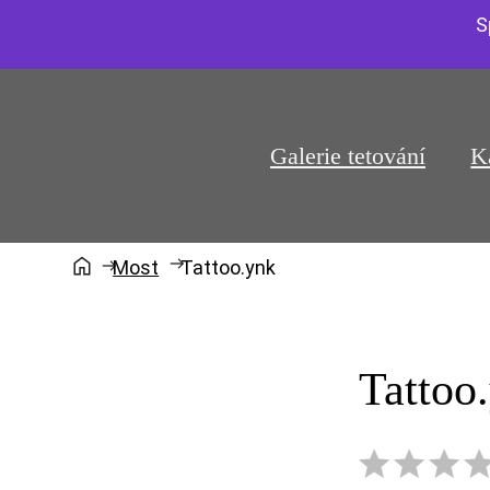
S
Galerie tetování
K
Most
Tattoo.ynk
Tattoo