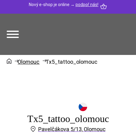
Nový e-shop je online →
podpoř nás!
Olomouc
Tx5_tattoo_olomouc
Tx5_tattoo_olomouc
Pavelčákova 5/13, Olomouc