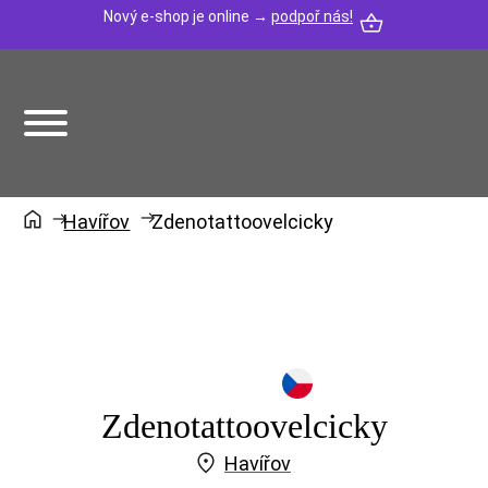
Nový e-shop je online →
podpoř nás!
Havířov
Zdenotattoovelcicky
Zdenotattoovelcicky
Havířov