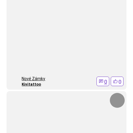
Nové Zámky
0
0
Kivitattoo