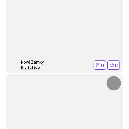
Nové Zámky
0
0
Kivitattoo