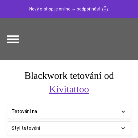
Nový e-shop je online →
podpoř nás!
Blackwork tetování od
Kivitattoo
Tetování na
Styl tetování