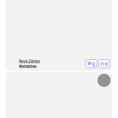
Nové Zámky
0
0
Kivitattoo