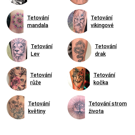
Tetování
Tetování
mandala
vikingové
Tetování
Tetování
Lev
drak
Tetování
Tetování
růže
kočka
Tetování
Tetování strom
květiny
života