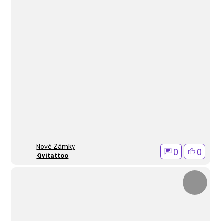
Nové Zámky
0
0
Kivitattoo