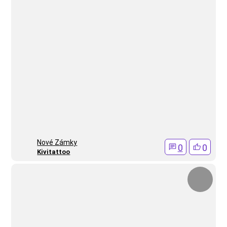
Nové Zámky
0
0
Kivitattoo