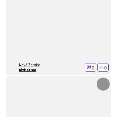
Nové Zámky
0
0
Kivitattoo