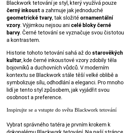
Blackwork tetování je styl, který využívá pouze
černý inkoust
a zahrnuje jak jednoduché
geometrické tvary
, tak složité
ornamentální
vzory
. Výjimkou nejsou ani
celé bloky černé
barvy
. Černé tetování se vyznačuje svou čistotou
a kontrastem.
Historie tohoto tetování sahá až do
starověkých
kultur
, kde černé inkoustové vzory zdobily těla
bojovníků a duchovních vůdců. V moderním
kontextu se Blackwork stále těší velké oblibě a
symbolizuje sílu, odhodlání a eleganci. Pro mnoho
lidí je tento styl způsobem, jak vyjádřit svou
osobnost a preference.
Inspirujte se a vstupte do světa Blackwork tetování
Vybrat správného tatéra je prvním krokem k
dokonalému Blackwork tetování. Na naší stránce