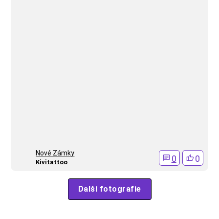
Nové Zámky
0
0
Kivitattoo
Další fotografie