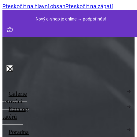
Přeskočit na hlavní obsah
Přeskočit na zápatí
Nový e-shop je online →
podpoř nás!
Galerie
tetování
Katalog
tatérů
Poradna