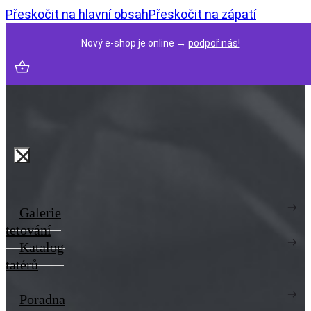
Přeskočit na hlavní obsah
Přeskočit na zápatí
Nový e-shop je online →
podpoř nás!
Galerie
tetování
Katalog
tatérů
Poradna