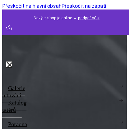
Přeskočit na hlavní obsah
Přeskočit na zápatí
Nový e-shop je online →
podpoř nás!
Galerie
tetování
Katalog
tatérů
Poradna