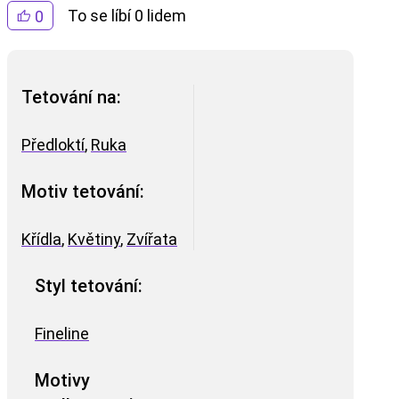
To se líbí 0 lidem
0
Tetování na:
Předloktí
,
Ruka
Motiv tetování:
Křídla
,
Květiny
,
Zvířata
Styl tetování:
Fineline
Motivy