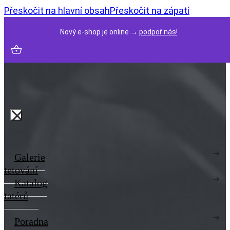
Přeskočit na hlavní obsah
Přeskočit na zápatí
Nový e-shop je online →
podpoř nás!
Galerie
tetování
Katalog
tatérů
Poradna