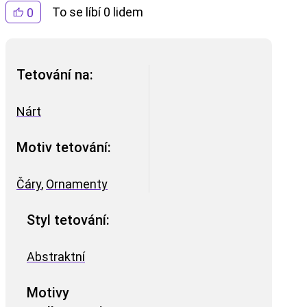
To se líbí 0 lidem
0
Tetování na:
Nárt
Motiv tetování:
Čáry
,
Ornamenty
Styl tetování:
Abstraktní
Motivy