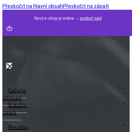
Přeskočit na hlavní obsah
Přeskočit na zápatí
Nový e-shop je online →
podpoř nás!
Galerie
tetování
Katalog
tatérů
Poradna