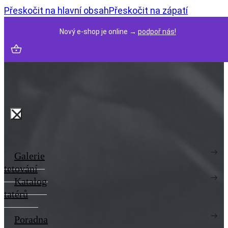
Přeskočit na hlavní obsah
Přeskočit na zápatí
Nový e-shop je online →
podpoř nás!
Galerie
tetování
Katalog
tatérů
Poradna