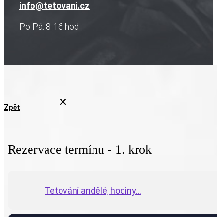
info@tetovani.cz
Po-Pá: 8-16 hod
Zpět
Rezervace termínu - 1. krok
Tetování andělé, hodiny...