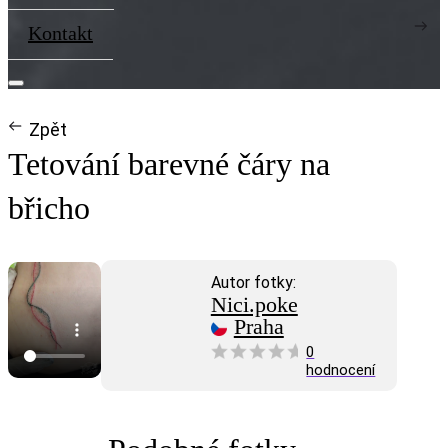
Kontakt
Zpět
Tetování barevné čáry na
břicho
Autor fotky:
Nici.poke
Praha
0
hodnocení