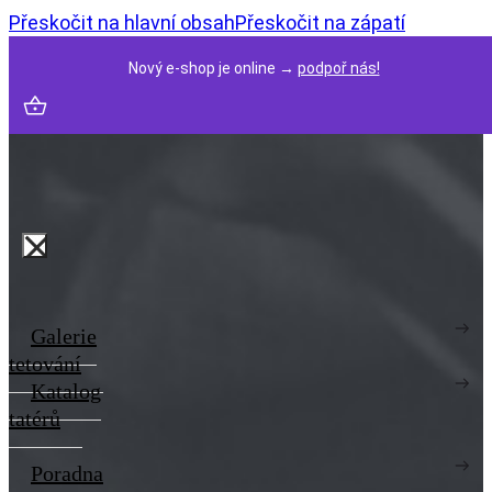
Přeskočit na hlavní obsah
Přeskočit na zápatí
Nový e-shop je online →
podpoř nás!
Galerie
tetování
Katalog
tatérů
Poradna