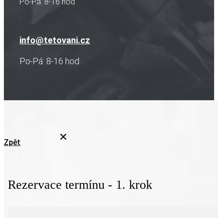
Po-Pá: 8-16 hod
info@tetovani.cz
Po-Pá: 8-16 hod
Zpět
Rezervace termínu - 1. krok