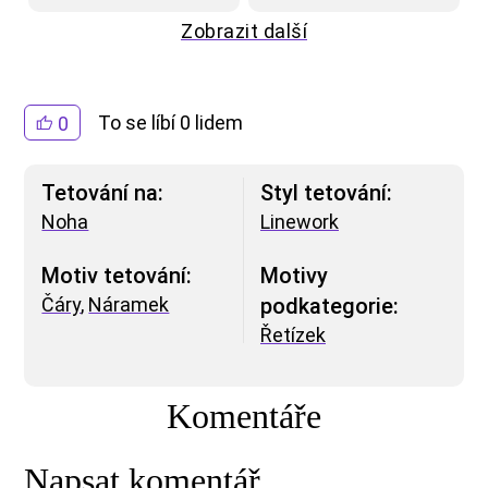
Zobrazit další
To se líbí 0 lidem
0
Tetování na:
Styl tetování:
Noha
Linework
Motiv tetování:
Motivy
Čáry
,
Náramek
podkategorie:
Řetízek
Komentáře
Napsat komentář