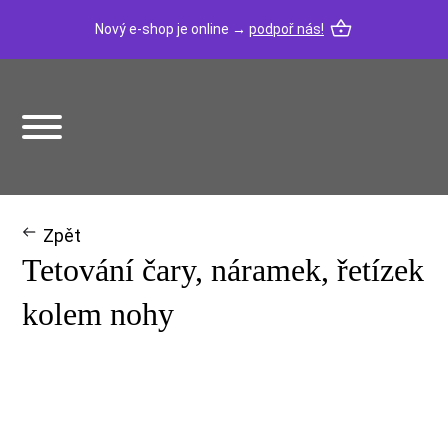
Nový e-shop je online →
podpoř nás!
Zpět
Tetování čary, náramek, řetízek
kolem nohy