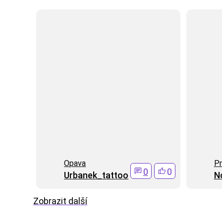
Opava
Pr
0
0
Urbanek_tattoo
N
Zobrazit další