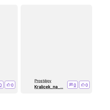
Prostějov
0
0
0
0
Kralicek_na_...