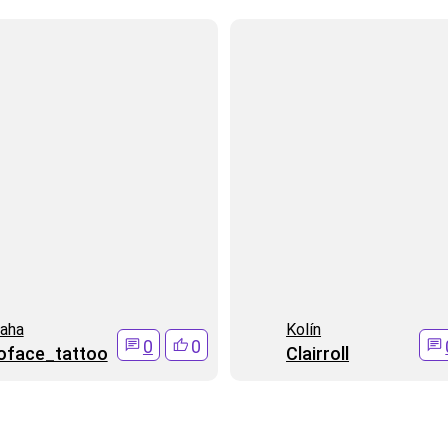
aha
Kolí­n
0
0
oface_tattoo
Clairroll