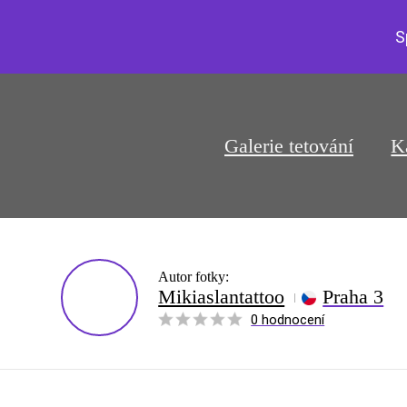
S
Galerie tetování
K
Autor fotky:
Mikiaslantattoo
Praha 3
0 hodnocení