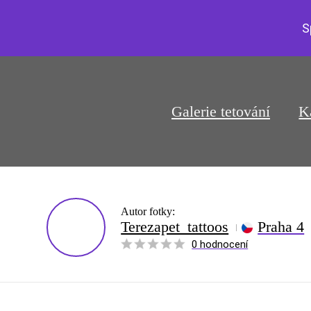
S
Galerie tetování
K
Autor fotky:
Terezapet_tattoos
Praha 4
0 hodnocení