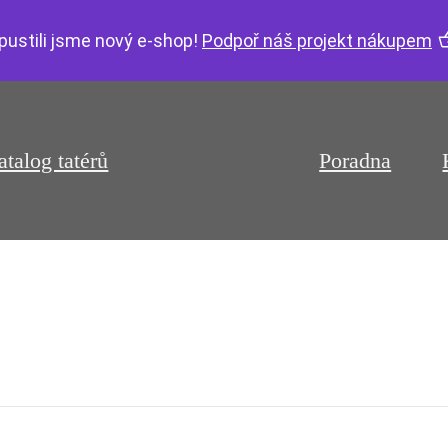
pustili jsme nový e-shop!
Podpoř náš projekt nákupem
atalog tatérů
Poradna