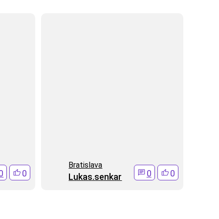
Bratislava
0
0
0
0
Lukas.senkar