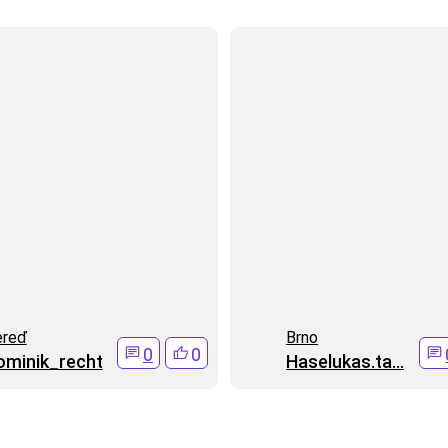
ereď
Brno
0
0
ominik_recht
Haselukas.ta...