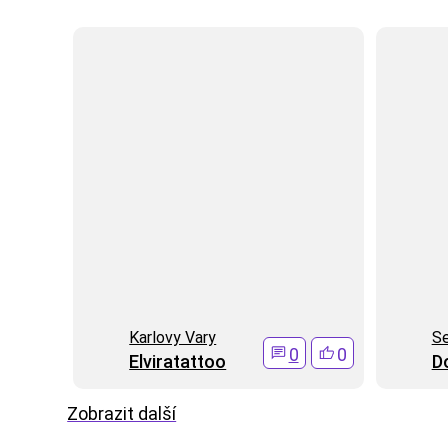
Karlovy Vary
S
0
0
Elviratattoo
D
Zobrazit další