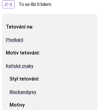
To se líbí 0 lidem
0
Tetování na:
Předloktí
Motiv tetování:
Keltské znaky
Styl tetování:
Blackandgrey
Motivy