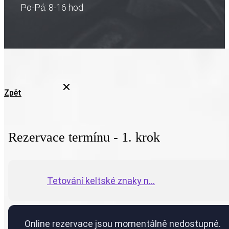
Po-Pá: 8-16 hod
Zpět
Rezervace termínu - 1. krok
Tetování keltské znaky n...
Online rezervace jsou momentálně nedostupné.