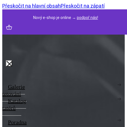
Přeskočit na hlavní obsah
Přeskočit na zápatí
Nový e-shop je online →
podpoř nás!
Galerie
tetování
Katalog
tatérů
Poradna