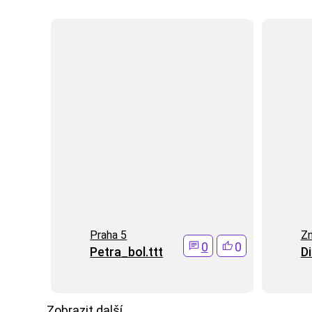
Praha 5
Z
0
0
Petra_bol.ttt
D
Zobrazit další