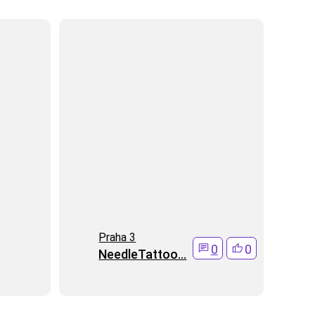
Praha 3
0
0
NeedleTattoo...