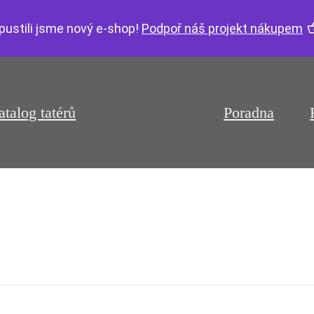
pustili jsme nový e-shop!
Podpoř náš projekt nákupem
atalog tatérů
Poradna