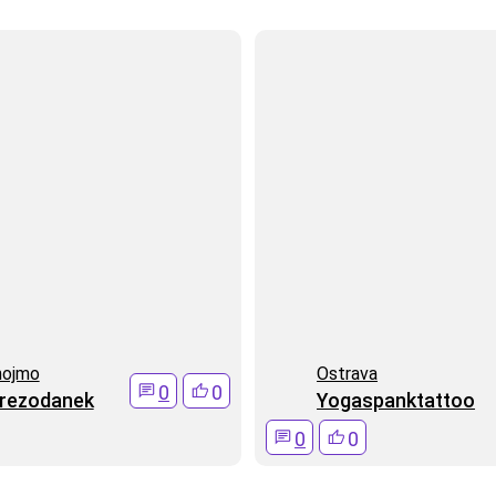
nojmo
Ostrava
0
0
irezodanek
Yogaspanktattoo
0
0