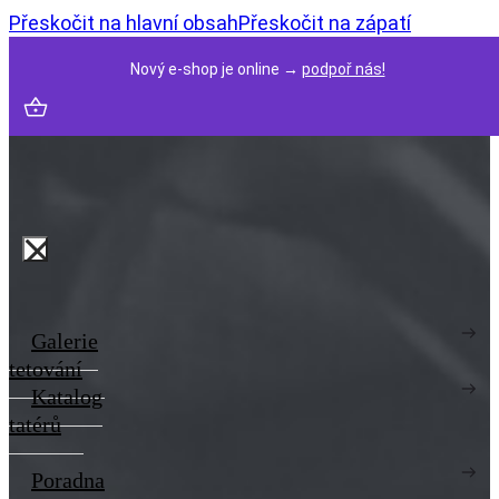
Přeskočit na hlavní obsah
Přeskočit na zápatí
Nový e-shop je online →
podpoř nás!
Galerie
tetování
Katalog
tatérů
Poradna