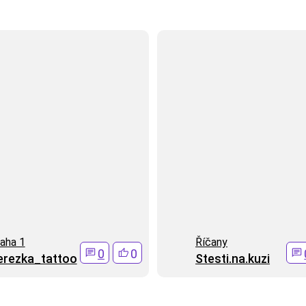
aha 1
Ří­čany
0
0
erezka_tattoo
Stesti.na.kuzi