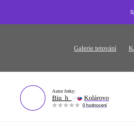
S
Galerie tetování
K
Autor fotky:
Biu_h_
Kolárovo
0 hodnocení