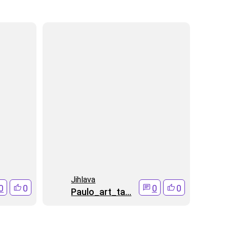
Jihlava
0
0
0
0
Paulo_art_ta...