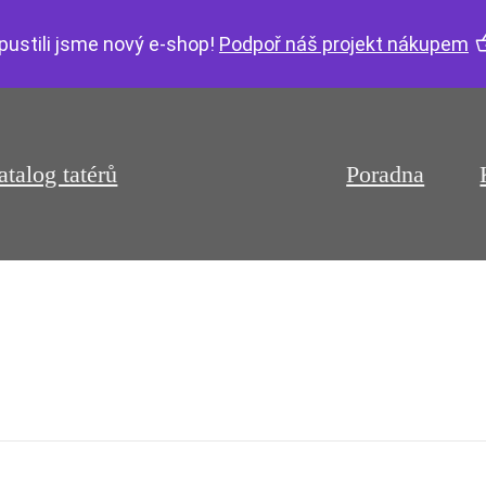
pustili jsme nový e-shop!
Podpoř náš projekt nákupem
atalog tatérů
Poradna