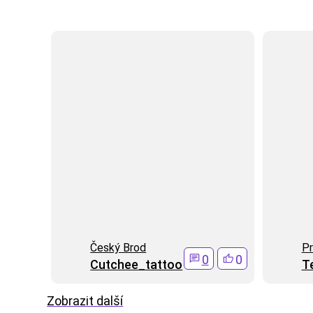
Český Brod
Pr
0
0
Cutchee_tattoo
T
Zobrazit další