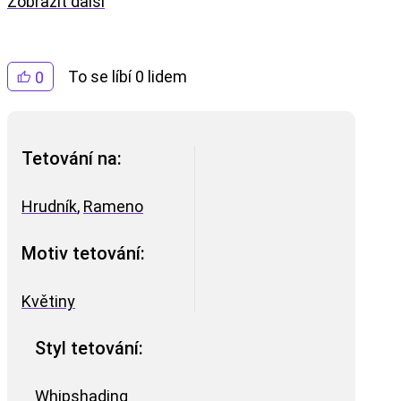
Zobrazit další
To se líbí 0 lidem
0
Tetování na:
Hrudník
,
Rameno
Motiv tetování:
Květiny
Styl tetování:
Whipshading