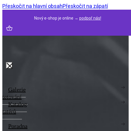
Přeskočit na hlavní obsah
Přeskočit na zápatí
Nový e-shop je online →
podpoř nás!
Galerie
tetování
Katalog
tatérů
Poradna