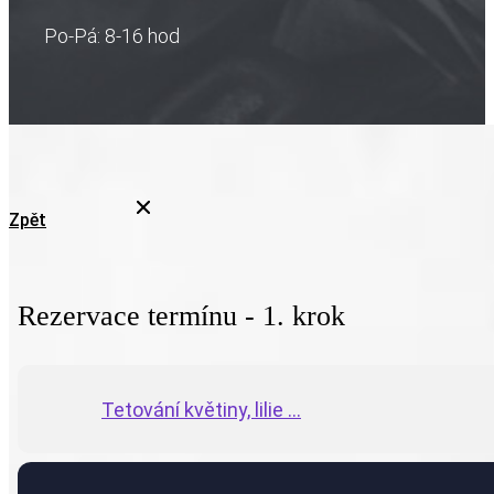
Po-Pá: 8-16 hod
Zpět
Rezervace termínu - 1. krok
Tetování květiny, lilie ...