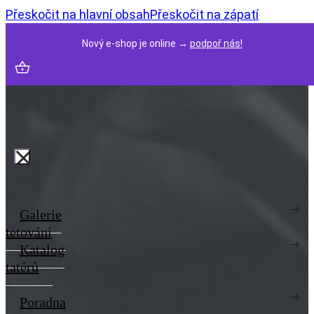
Přeskočit na hlavní obsah
Přeskočit na zápatí
Nový e-shop je online →
podpoř nás!
Galerie
tetování
Katalog
tatérů
Poradna