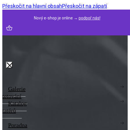
Přeskočit na hlavní obsah
Přeskočit na zápatí
Nový e-shop je online →
podpoř nás!
Galerie
tetování
Katalog
tatérů
Poradna