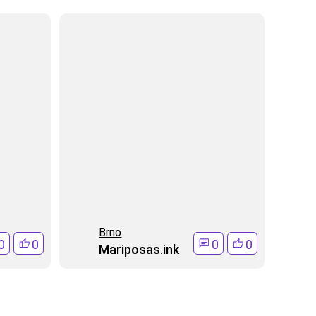
Brno
0
0
0
0
Mariposas.ink