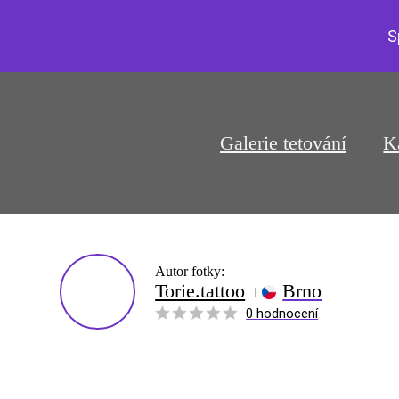
S
Galerie tetování
K
Autor fotky:
Torie.tattoo
Brno
0 hodnocení