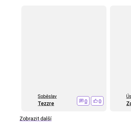
Soběslav
Ús
0
0
Tezzre
Z
Zobrazit další