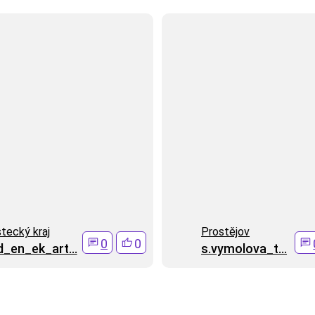
tecký kraj
Prostějov
0
0
d_en_ek_art...
s.vymolova_t...