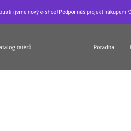
pustili jsme nový e-shop!
Podpoř náš projekt nákupem
atalog tatérů
Poradna