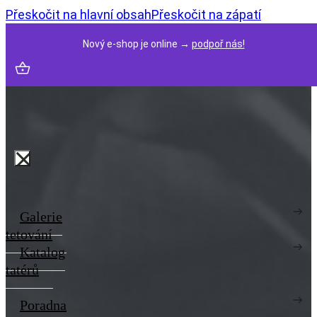
Přeskočit na hlavní obsah
Přeskočit na zápatí
Nový e-shop je online →
podpoř nás!
Galerie
tetování
Katalog
tatérů
Poradna