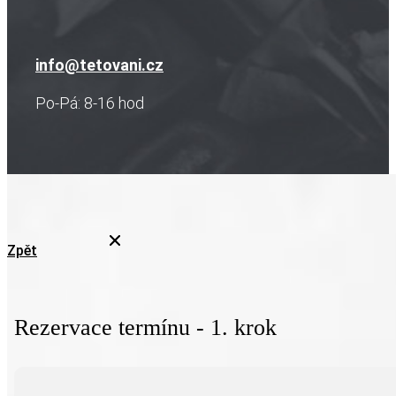
info@tetovani.cz
Po-Pá: 8-16 hod
Zpět
Rezervace termínu - 1. krok