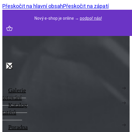
Přeskočit na hlavní obsah
Přeskočit na zápatí
Nový e-shop je online →
podpoř nás!
Galerie
tetování
Katalog
tatérů
Poradna