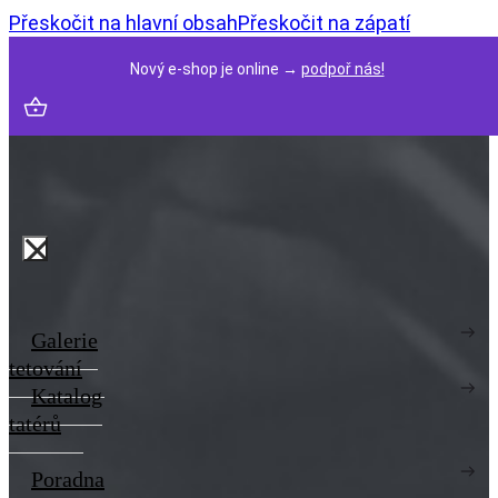
Přeskočit na hlavní obsah
Přeskočit na zápatí
Nový e-shop je online →
podpoř nás!
Galerie
tetování
Katalog
tatérů
Poradna