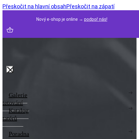
Přeskočit na hlavní obsah
Přeskočit na zápatí
Nový e-shop je online →
podpoř nás!
Galerie
tetování
Katalog
tatérů
Poradna