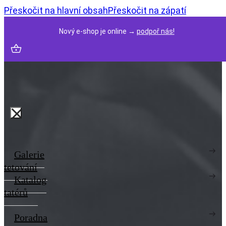
Přeskočit na hlavní obsah
Přeskočit na zápatí
Nový e-shop je online →
podpoř nás!
Galerie
tetování
Katalog
tatérů
Poradna