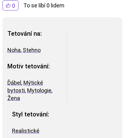
To se líbí 0 lidem
0
Tetování na:
Noha
,
Stehno
Motiv tetování:
Ďábel
,
Mýtické
bytosti
,
Mytologie
,
Žena
Styl tetování:
Realistické