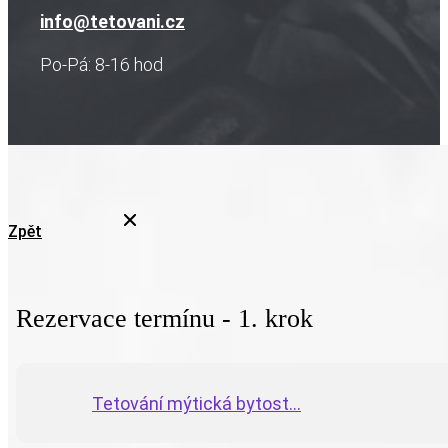
info@tetovani.cz
Po-Pá: 8-16 hod
Zpět
Rezervace termínu - 1. krok
Tetování mýtická bytost...