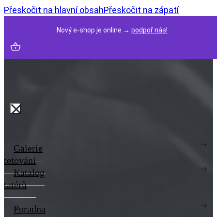
Přeskočit na hlavní obsah
Přeskočit na zápatí
Nový e-shop je online →
podpoř nás!
Galerie
tetování
Katalog
tatérů
Poradna