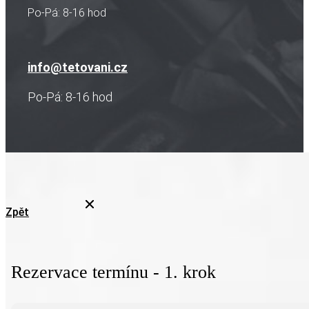
Po-Pá: 8-16 hod
info@tetovani.cz
Po-Pá: 8-16 hod
Zpět
Rezervace termínu - 1. krok