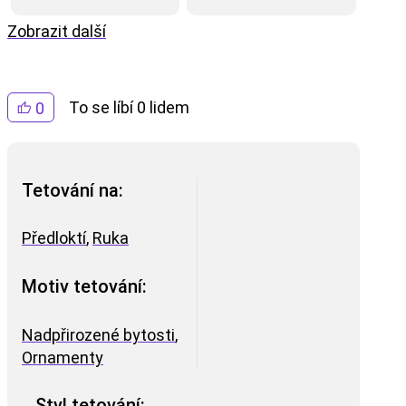
Zobrazit další
To se líbí 0 lidem
0
Tetování na:
Předloktí
,
Ruka
Motiv tetování:
Nadpřirozené bytosti
,
Ornamenty
Styl tetování: