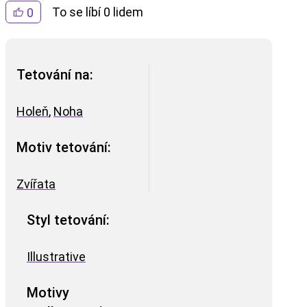
To se líbí 0 lidem
0
Tetování na:
Holeň
,
Noha
Motiv tetování:
Zvířata
Styl tetování:
Illustrative
Motivy