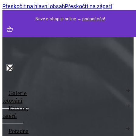
Přeskočit na hlavní obsah
Přeskočit na zápatí
Nový e-shop je online →
podpoř nás!
Galerie
tetování
Katalog
tatérů
Poradna